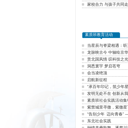
家校合力 与孩子共同
素质班教育活动
当星辰与脊梁相遇：听王
龙脉映古今 中轴绘京华 |
赏北国风情 叹科技之
洞悉寰宇 梦启苍穹
会当凌绝顶
启航新征程
“承百年印记，筑少年星程
发明无处不在 创新从我
素质班社会实践活动集
紫禁城里寻微，紫微星下
“告别少年 迈向青春” 
东北社会实践
融情羌彝歌舞，逐梦川