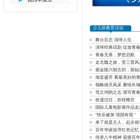
少儿班教育活动
舞台百态 演绎人生
演绎经典话剧 绽放青
青春无畏，梦想启航
走北魏之旅，赏三晋风
观金陵六朝古韵，探姑
海棠盛开 看最美好的
领略雄关风采 赓续长
笃立鸿鹄之志 谱写青
拾遗过往，折桂蟾宫
国际儿童电影展作品走
“快乐健身 强国有我 ”
来了就是主人，起步就
百年华诞追寻红色记忆
传承八中精神 迎接百