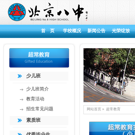
首 页
学校概况
新闻公告
光荣绽放
少儿班
少儿班简介
教育活动
招生常见问题
网站首页
»
超常教育
素质班
优秀毕业生