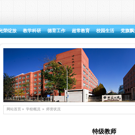
光荣绽放
教学科研
德育工作
超常教育
校园生活
党旗飘
网站首页
»
学校概况
»
师资状况
特级教师