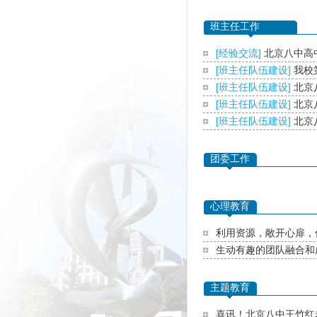
班主任工作
[
经验交流
]
北京八中高
[
班主任队伍建设
]
我校
[
班主任队伍建设
]
北京
[
班主任队伍建设
]
北京
[
班主任队伍建设
]
北京
团委工作
心理教育
利用资源，敞开心扉，
生动有趣的团队融合和
主题教育
喜讯！北京八中王竹红