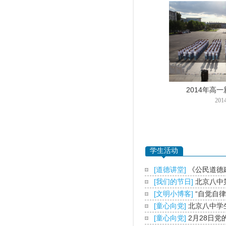
2014年高
2014
学生活动
[
道德讲堂
]
《公民道德
[
我们的节日
]
北京八中
[
文明小博客
]
“自觉自
[
童心向党
]
北京八中学生
[
童心向党
]
2月28日