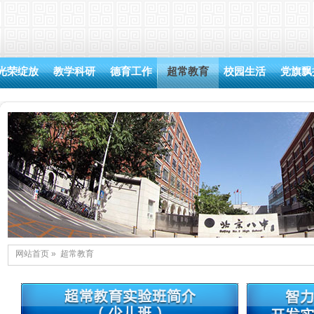
光荣绽放
教学科研
德育工作
超常教育
校园生活
党旗飘
网站首页
»
超常教育