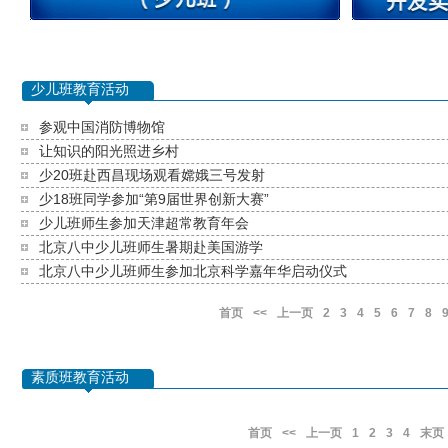
少儿班教育活动
参观中国消防博物馆
让知识的阳光照进乡村
少20班赴西昌现场观看嫦娥三号发射
少18班同学参加“第9届世界创新大赛”
少儿班师生参加天津超常教育年会
北京八中少儿班师生暑期赴美国游学
北京八中少儿班师生参加北京科学嘉年华启动仪式
首页
<<
上一页
2
3
4
5
6
7
8
素质班教育活动
首页
<<
上一页
1
2
3
4
末页