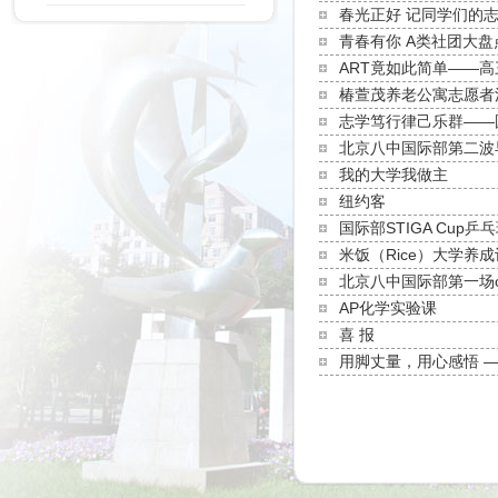
春光正好 记同学们的
青春有你 A类社团大盘
ART竟如此简单——
椿萱茂养老公寓志愿者
志学笃行律己乐群——
北京八中国际部第二波
我的大学我做主
纽约客
国际部STIGA Cup乒
米饭（Rice）大学养
北京八中国际部第一场of
AP化学实验课
喜 报
用脚丈量，用心感悟 