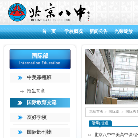
首 页
学校概况
新闻公告
光荣绽放
中美课程班
招生简章
国际教育交流
网站首页
»
国际部
»
国际教
友好学校
活动报道
国际部刊物
北京八中中美高中课程