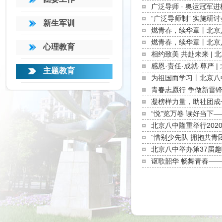
广泛导师 · 奥运冠
“广泛导师制” 实施
新生军训
燃青春，续华章丨北京
燃青春，续华章丨北京
心理教育
相约致美 共赴未来 | 
感恩·责任·成就·尊严 
主题教育
为祖国而学习丨北京八中
青春志愿行 争做新雷
凝榜样力量，助社团成长
“悦”览万卷 读好当下
北京八中隆重举行202
“惜别少先队 拥抱共青
北京八中举办第37届
讴歌韶华 畅舞青春——