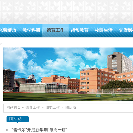
光荣绽放
教学科研
德育工作
超常教育
校园生活
党旗飘
网站首页
»
德育工作
»
团委工作
»
团活动
团活动
“笛卡尔”开启新学期“每周一讲”