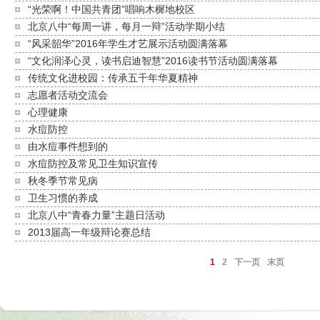
“光荣啊！中国共青团”唱响木樨地校区
北京八中“每周一讲，每月一辩”活动学期小结
“风采韶华”2016年学生才艺展示活动圆满落幕
“文化润泽心灵，读书启迪智慧”2016读书节活动圆满落幕
传统文化进校园：传承五千年华夏精神
志愿者活动交流会
心理健康
水痘防控
由水痘事件想到的
水痘防控及常见卫生知识宣传
秋冬季节常见病
卫生习惯的养成
北京八中“青春力量”主题日活动
2013届高一年级辩论赛总结
1
2
下一页
末页