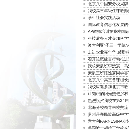
北京八中固安分校揭牌
我校高三年级任课教师
学生社会实践活动——
国际教育信息化发展的
AP教师培训在我校国
科技后备人才参加科学
澳大利亚"圣三一学院”
走进农业嘉年华 感受
召开雏鹰建言行动推进
我校素质班李沅宸、马
素质三班陈逸霖同学喜获
北京八中高三备课组长
我校应邀参加北京市教
让知识的阳光照进乡村
热烈祝贺我校在第34
北海分校领导来校交流
贵州丹寨民族高级中学
意大利FARNESINA
美国波士顿拉丁学校来