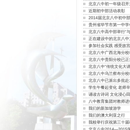
北京八中初一年级召开
近期初中部活动表彰
2014届北京八中初中
贵州省毕节市第一中学
北京八中高中部举行“与
正在建设中的北京八中
参加社会实践 感受故
北京八中广西北海分校
北京八中贵阳分校已正
北京八中“传统文化大讲
北京八中乌兰察布分校
北京八中已派出多批赴
学生午餐起变化 老师
诵读古诗词 文化浸心
八中教育集团对教师进
我们的新加坡游学
我们的澳大利亚之行
我校举行庆祝第三十届
北京八中2014—20