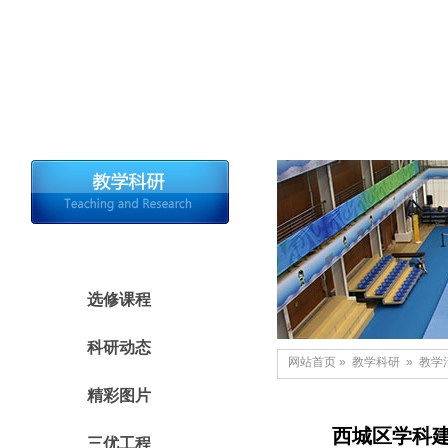
首 页
学校概况
新闻公告
光荣绽放
教学活动
选修课程
科研动态
网站首页
»
教学科研
»
教学
精彩图片
西城区学科
三优工程