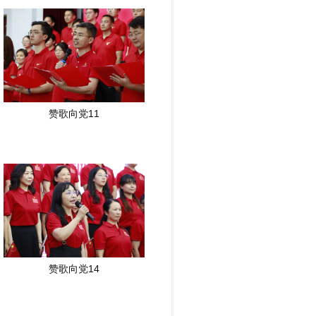
赞歌向党11
赞歌向党14