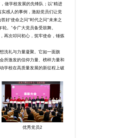
”，做学校发展的先锋队；以“精进
边真实感人的事例，激励党员们让党
'使命之问''时代之问''未来之
年轮。”令广大党员备受鼓舞。
，再次叩问初心，筑牢使命，锤炼
想洗礼与力量凝聚。它如一面旗
会所激发的信仰力量、榜样力量和
动学校在高质量发展的新征程上破
优秀党员2