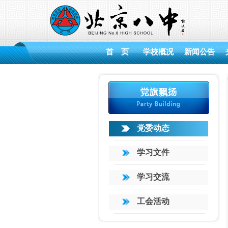
首 页
学校概况
新闻公告
党委动态
学习文件
学习交流
工会活动