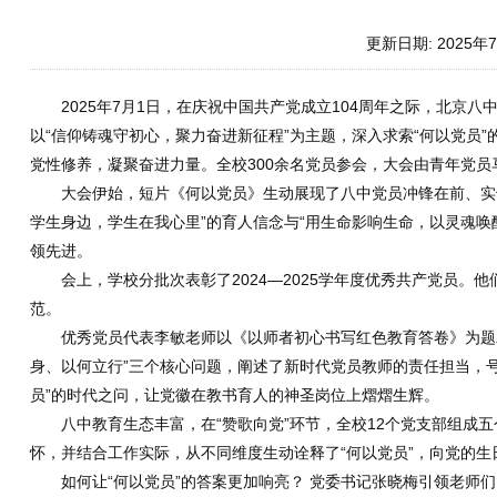
更新日期: 2025年
2025年7月1日，在庆祝中国共产党成立104周年之际，北京八中
以“信仰铸魂守初心，聚力奋进新征程”为主题，深入求索“何以党员
党性修养，凝聚奋进力量。全校300余名党员参会，大会由青年党员
大会伊始，短片《何以党员》生动展现了八中党员冲锋在前、实干
学生身边，学生在我心里”的育人信念与“用生命影响生命，以灵魂唤
领先进。
会上，学校分批次表彰了2024—2025学年度优秀共产党员。他
范。
优秀党员代表李敏老师以《以师者初心书写红色教育答卷》为题发
身、以何立行”三个核心问题，阐述了新时代党员教师的责任担当，
员”的时代之问，让党徽在教书育人的神圣岗位上熠熠生辉。
八中教育生态丰富，在“赞歌向党”环节，全校12个党支部组成五
怀，并结合工作实际，从不同维度生动诠释了“何以党员”，向党的生
如何让“何以党员”的答案更加响亮？ 党委书记张晓梅引领老师们以