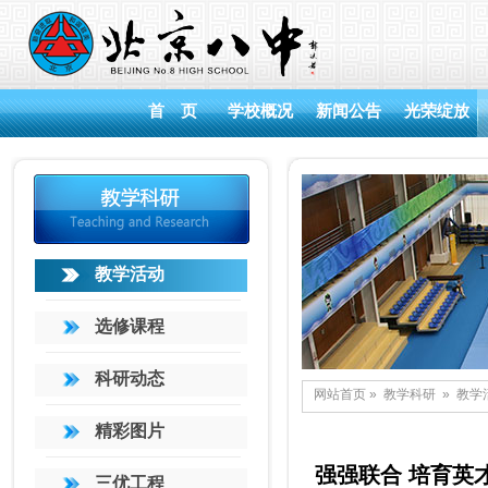
首 页
学校概况
新闻公告
光荣绽放
教学活动
选修课程
科研动态
网站首页
»
教学科研
»
教学
精彩图片
强强联合 培育英
三优工程