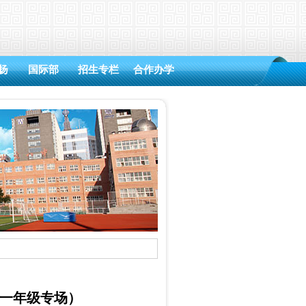
扬
国际部
招生专栏
合作办学
高一年级专场）