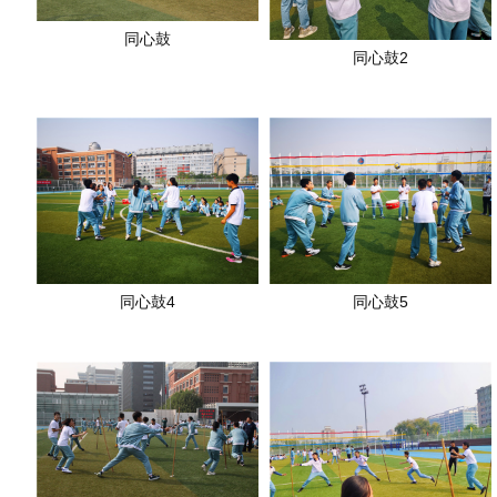
同心鼓
同心鼓2
同心鼓4
同心鼓5