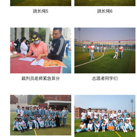
跳长绳5
跳长绳6
裁判员老师紧急算分
志愿者同学们