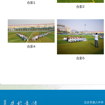
合影1
合影2
合影4
合影5
北京市第八中