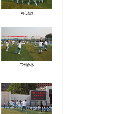
同心鼓3
不倒森林