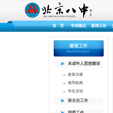
首 页
学校概况
新闻公告
未成年人思想建设
政策法规
领导机构
学生活动
班主任工作
团委工作