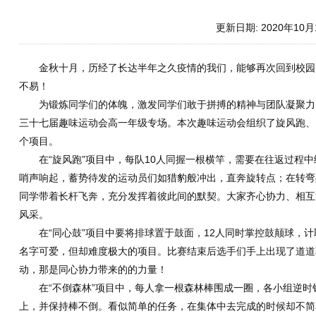
更新日期: 2020年10月
金秋十月，历经了长达半年之久疫情的我们，能够再次回到校园
不易！
为锻炼同学们的体魄，激发同学们敢于拼搏的精神与团队凝聚力，学
三十七届趣味运动会高一年级专场。本次趣味运动会组织了旋风跑、
个项目。
在“旋风跑”项目中，每队10人同握一根横竿，需要在往返过程中绕
哨声响起，蓄势待发的运动员们如猎豹般冲出，直奔旋转点；在转弯
同学带着长杆飞奔，充分发挥着彼此间的默契。大家齐心协力、相互
风采。
在“同心鼓”项目中要将排球置于鼓面，12人同时掌控鼓颠球，计
名字可爱，但却难度极大的项目。比赛结束后选手们手上出现了道道
动，那是同心协力带来的的力量！
在“不倒森林”项目中，每人拿一根森林棒围成一圈，各小组逆时
上，并保持棒不倒。看似简单的任务，在集体中去完成的时候却不简