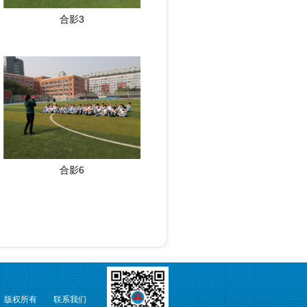
合影3
合影6
学 版权所有
联系我们