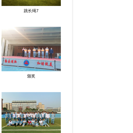
跳长绳7
颁奖