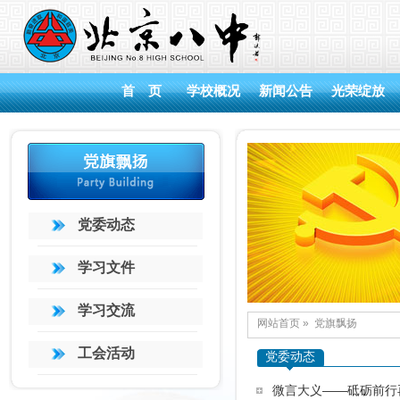
首 页
学校概况
新闻公告
光荣绽放
党委动态
学习文件
学习交流
网站首页
»
党旗飘扬
工会活动
党委动态
微言大义——砥砺前行