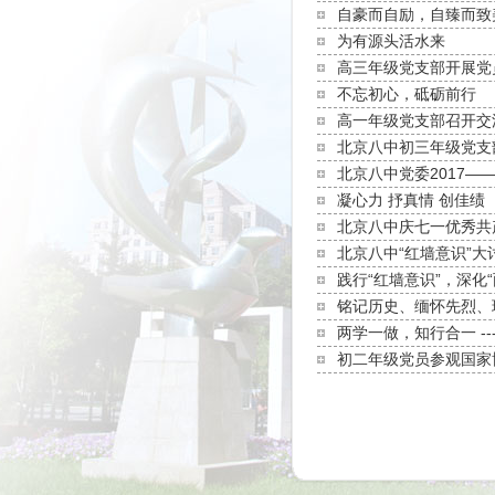
自豪而自励，自臻而致
为有源头活水来
高三年级党支部开展党
不忘初心，砥砺前行
高一年级党支部召开交
北京八中初三年级党支
北京八中党委2017—
凝心力 抒真情 创佳绩
北京八中庆七一优秀共
北京八中“红墙意识”
践行“红墙意识”，深化
铭记历史、缅怀先烈、
两学一做，知行合一 --
初二年级党员参观国家